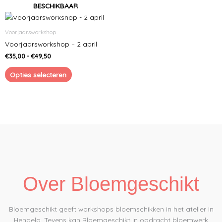
BESCHIKBAAR
Prijsklasse:
Dit
€35,00
product
tot
Voorjaarsworkshop
heeft
€49,50
Voorjaarsworkshop – 2 april
meerdere
€
35,00
-
€
49,50
variaties.
Deze
Opties selecteren
optie
kan
gekozen
worden
op
de
productpagina
Over Bloemgeschikt
Bloemgeschikt geeft workshops bloemschikken in het atelier in
Hengelo. Tevens kan Bloemgeschikt in opdracht bloemwerk